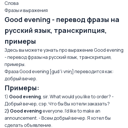
Слова
Фразы и выражения
Good evening - перевод фразы на
русский язык, транскрипция,
примеры
Здесь вы можете узнать про выражение Good evening
- перевод фразы на русский язык, транскрипция,
примеры.
Фраза Good evening [gud 'i:vniŋ] переводится как:
добрый вечер.
Примеры:
1)
Good evening
, sir. What would you like to order? -
Добрый вечер, сэр. Что бы Вы хотели заказать?
2
) Good evening
everyone. I’d like to make an
announcement. - Всем добрый вечер. Я хотел бы
сделать объявление.