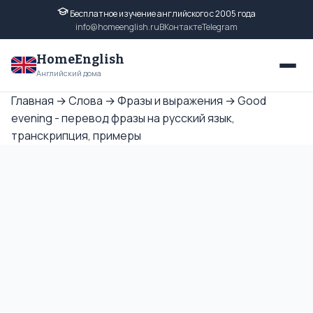
Бесплатное изучение английского с 2005 года
info@homeenglish.ru
ВКонтакте
Telegram
HomeEnglish
Английский дома
Главная
→
Слова
→
Фразы и выражения
→
Good
evening - перевод фразы на русский язык,
транскрипция, примеры