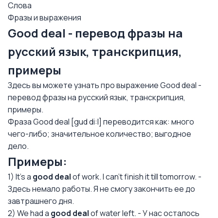
Слова
Фразы и выражения
Good deal - перевод фразы на
русский язык, транскрипция,
примеры
Здесь вы можете узнать про выражение Good deal -
перевод фразы на русский язык, транскрипция,
примеры.
Фраза Good deal [gud di:l] переводится как: много
чего-либо; значительное количество; выгодное
дело.
Примеры:
1) It’s a
good deal
of work. I can’t finish it till tomorrow. -
Здесь немало работы. Я не смогу закончить ее до
завтрашнего дня.
2) We had a
good deal
of water left. - У нас осталось