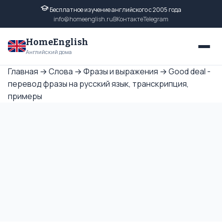
Бесплатное изучение английского с 2005 года
info@homeenglish.ru
ВКонтакте
Telegram
HomeEnglish
Английский дома
Главная
→
Слова
→
Фразы и выражения
→
Good deal -
перевод фразы на русский язык, транскрипция,
примеры