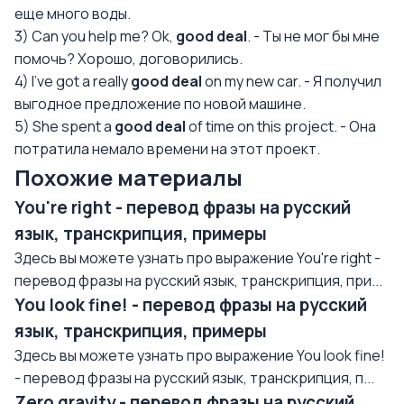
еще много воды.
3) Can you help me? Ok,
good deal
. - Ты не мог бы мне
помочь? Хорошо, договорились.
4) I’ve got a really
good deal
on my new car. - Я получил
выгодное предложение по новой машине.
5) She spent a
good deal
of time on this project. - Она
потратила немало времени на этот проект.
Похожие материалы
You're right - перевод фразы на русский
язык, транскрипция, примеры
Здесь вы можете узнать про выражение You're right -
перевод фразы на русский язык, транскрипция, при...
You look fine! - перевод фразы на русский
язык, транскрипция, примеры
Здесь вы можете узнать про выражение You look fine!
- перевод фразы на русский язык, транскрипция, п...
Zero gravity - перевод фразы на русский