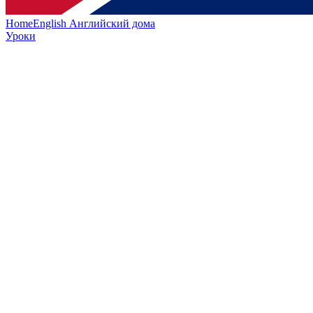
HomeEnglish
Английский дома
Уроки