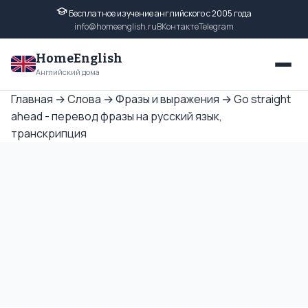
Бесплатное изучение английского с 2005 года
info@homeenglish.ru
ВКонтакте
Telegram
HomeEnglish
Английский дома
Главная
→
Слова
→
Фразы и выражения
→
Go straight
ahead - перевод фразы на русский язык,
транскрипция