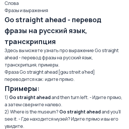
Слова
Фразы и выражения
Go straight ahead - перевод
фразы на русский язык,
транскрипция
Здесь вы можете узнать про выражение Go straight
ahead - перевод фразы на русский язык,
транскрипция, примеры.
Фраза Go straight ahead [gəu streit ə'hed]
переводится как: идите прямо.
Примеры:
1)
Go straight ahead
and then turn left. - Идите прямо,
а затем сверните налево.
2) Where is the museum?
Go straight ahead
and you’ll
see it. - Где находится музей? Идите прямо и вы его
увидите.