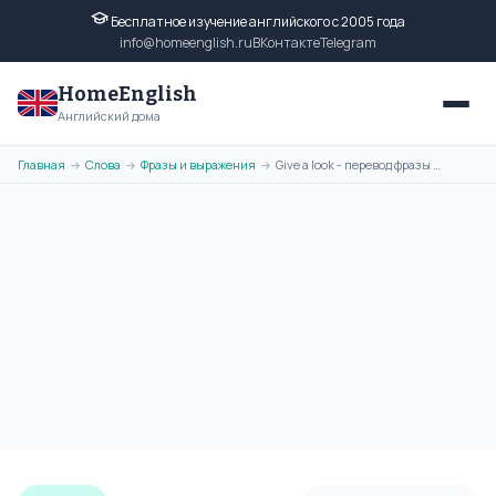
Бесплатное изучение английского с 2005 года
info@homeenglish.ru
ВКонтакте
Telegram
HomeEnglish
Английский дома
Главная
Слова
Фразы и выражения
Give a look - перевод фразы на русский язык, транскрипция, примеры
→
→
→