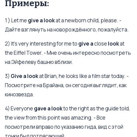
Примеры:
1 ) Let me
give a look
at a newborn child, please. -
Дайте взглянуть на новорождённого, пожалуйста.
2) It’s very interesting for me to
give a
close
look
at
the Eiffel Tower. - Мне очень интересно посмотреть
на Эйфелеву башню вблизи.
3)
Give a look
at Brian, he looks like a film star today. -
Посмотрите на Брайана, он сегодня выглядит, как
кинозвезда.
4) Everyone
gave a look
to the right as the guide told,
the view from this point was amazing. - Все
посмотрели вправо по указанию гида, вид с этой
точки был потрясающий.