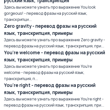
русский язык, транскрипция
Здесь вы можете узнать про выражение You look
gorgeous! - перевод фразы на русский язык,
транскрипци...
Zero gravity - перевод фразы на русский
язык, транскрипция, примеры
Здесь вы можете узнать про выражение Zero gravity -
перевод фразы на русский язык, транскрипция, при...
You're welcome - перевод фразы на русский
язык, транскрипция, примеры
Здесь вы можете узнать про выражение You're
welcome - перевод фразы на русский язык,
транскрипция, п...
You're right - перевод фразы на русский
язык, транскрипция, примеры
Здесь вы можете узнать про выражение You're right -
перевод фразы на русский язык, транскрипция, при...