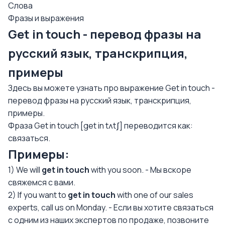
Слова
Фразы и выражения
Get in touch - перевод фразы на
русский язык, транскрипция,
примеры
Здесь вы можете узнать про выражение Get in touch -
перевод фразы на русский язык, транскрипция,
примеры.
Фраза Get in touch [get in tʌtʃ] переводится как:
связаться.
Примеры:
1) We will
get in touch
with you soon. - Мы вскоре
свяжемся с вами.
2) If you want to
get in touch
with one of our sales
experts, call us on Monday. - Если вы хотите связаться
с одним из наших экспертов по продаже, позвоните