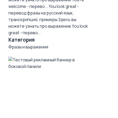
welcome - перево...
You look great -
перевод фразы на русский язык,
транскрипция, примеры
Здесь вы
можете узнать про выражение You look
great - перево...
Категория
Фразы и выражения