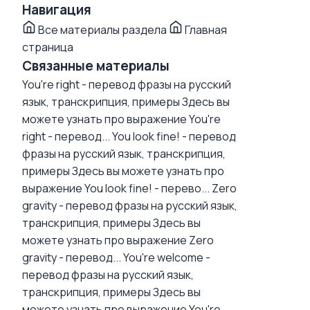
Навигация
Все материалы раздела
Главная
страница
Связанные материалы
You're right - перевод фразы на русский
язык, транскрипция, примеры
Здесь вы
можете узнать про выражение You're
right - перевод...
You look fine! - перевод
фразы на русский язык, транскрипция,
примеры
Здесь вы можете узнать про
выражение You look fine! - перево...
Zero
gravity - перевод фразы на русский язык,
транскрипция, примеры
Здесь вы
можете узнать про выражение Zero
gravity - перевод...
You're welcome -
перевод фразы на русский язык,
транскрипция, примеры
Здесь вы
можете узнать про выражение You're