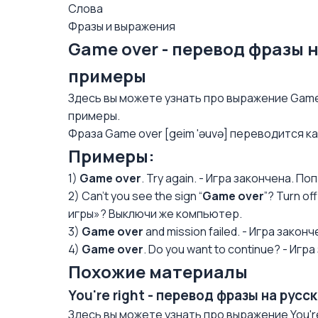
Слова
Фразы и выражения
Game over - перевод фразы 
примеры
Здесь вы можете узнать про выражение Game 
примеры.
Фраза Game over [geim 'əuvə] переводится ка
Примеры:
1)
Game over
. Try again. - Игра закончена. П
2) Can't you see the sign “
Game over
”? Turn o
игры»? Выключи же компьютер.
3)
Game over
and mission failed. - Игра закон
4)
Game over
. Do you want to continue? - Иг
Похожие материалы
You're right - перевод фразы на рус
Здесь вы можете узнать про выражение You're