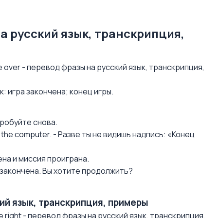
на русский язык, транскрипция,
over - перевод фразы на русский язык, транскрипция,
к: игра закончена; конец игры.
опробуйте снова.
ff the computer. - Разве ты не видишь надпись: «Конец
чена и миссия проиграна.
ра закончена. Вы хотите продолжить?
ский язык, транскрипция, примеры
 right - перевод фразы на русский язык, транскрипция,