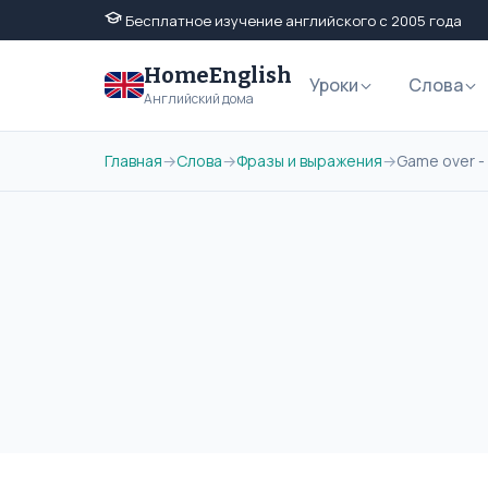
Бесплатное изучение английского с 2005 года
HomeEnglish
Уроки
Слова
Английский дома
Главная
→
Слова
→
Фразы и выражения
→
Game over -