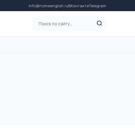
info@homeenglish.ru
ВКонтакте
Telegram