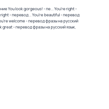
е You look gorgeous! - пе...
You're right -
ight - перевод...
You're beautiful - перевод
ou're welcome - перевод фразы на русский
ok great - перевод фразы на русский язык,