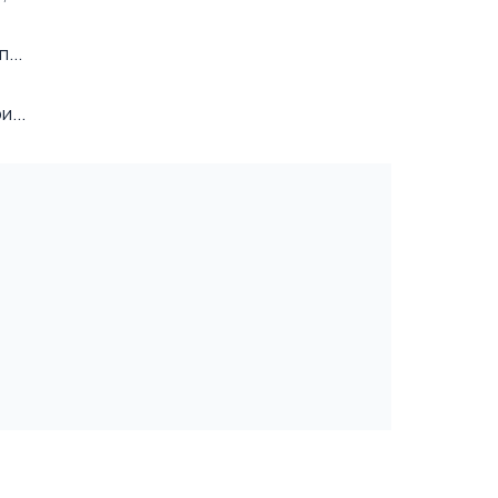
...
...