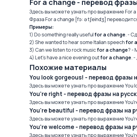
For a change - перевод фраз
Здесь вы можете узнать про выражение For a
Фраза For a change [fɔ: ə tʃeindʒ] переводит
Примеры:
1) Do something really useful
for a change
. - 
2) She wanted to hear some Italian speech
for 
3) Can we listen to rock music
for a change
? -
4) Let's have a nice evening out
for a change
. 
Похожие материалы
You look gorgeous! - перевод фразы 
Здесь вы можете узнать про выражение You lo
You're right - перевод фразы на рус
Здесь вы можете узнать про выражение You're 
You're beautiful - перевод фразы на 
Здесь вы можете узнать про выражение You're 
You're welcome - перевод фразы на 
Здесь вы можете узнать про выражение You're