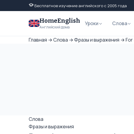
Бесплатное изучение английского с 2005 года
HomeEnglish
Уроки
Слова
Английский дома
Главная
→
Слова
→
Фразы и выражения
→
For
Слова
Фразы и выражения