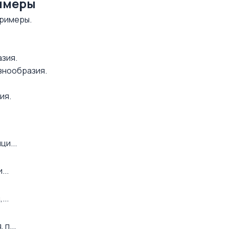
римеры
примеры.
азия.
азнообразия.
ия.
ци...
...
...
п...