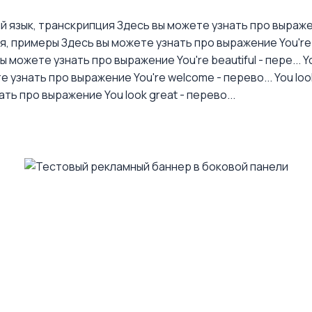
ий язык, транскрипция
Здесь вы можете узнать про выражени
ия, примеры
Здесь вы можете узнать про выражение You're r
ы можете узнать про выражение You're beautiful - пере...
Y
е узнать про выражение You're welcome - перево...
You lo
ть про выражение You look great - перево...