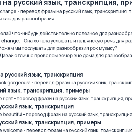
ы на русский язык, транскрипция, п
 change - перевод фразы на русский язык, транскрипция, 
ся как: для разнообразия.
Сделай что-нибудь действительно полезное для разнообр
a change
. - Она хотела услышать итальянскую речь для р
 Можем мы послушать для разнообразия рок музыку?
- Давай отлично проведем вечер вне дома для разнообраз
на русский язык, транскрипция
ok gorgeous! - перевод фразы на русский язык, транскрип
ский язык, транскрипция, примеры
right - перевод фразы на русский язык, транскрипция, при
русский язык, транскрипция
beautiful - перевод фразы на русский язык, транскрипция,
русский язык, транскрипция, примеры
 welcome - перевод фразы на русский язык, транскрипция, 