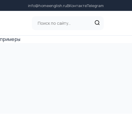
info@homeenglish.ru
ВКонтакте
Telegram
, примеры