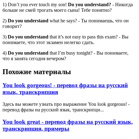
1) Don’t you ever touch my son!
Do you understand?
- Никогда
больше не смей трогать моего сына! Тебе понятно?
2)
Do you understand
what he says? - Ты понимаешь, что он
говорит?
3)
Do you understand
that it’s not easy to pass this exam? - Вы
понимаете, что этот экзамен нелегко сдать.
4)
Do you understand
that I’m busy tonight? - Вы понимаете,
что я занята сегодня вечером?
Похожие материалы
You look gorgeous! - перевод фразы на русский
язык, транскрипция
Здесь вы можете узнать про выражение You look gorgeous! -
перевод фразы на русский язык, транскрипци...
You look great - перевод фразы на русский язык,
транскрипция, примеры