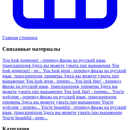
Главная страница
Связанные материалы
You look gorgeous! - перевод фразы на русский язык,
транскрипция
Здесь вы можете узнать про выражение You
look gorgeous! - пе...
You look great - перевод фразы на русский
язык, транскрипция, примеры
Здесь вы можете узнать про
выражение You look great - перево...
You look fine! - перевод
фразы на русский язык, транскрипция, примеры
Здесь вы
можете узнать про выражение You look fine! - перево...
You're
welcome - перевод фразы на русский язык, транскрипция,
примеры
Здесь вы можете узнать про выражение You're
welcome - перево...
You're beautiful - перевод фразы на русский
язык, транскрипция
Здесь вы можете узнать про выражение
You're beautiful - пере...
Категория