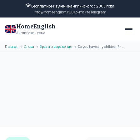
Бесплатное изучение английского с 2005 года
info@homeenglish.ru
ВКонтакте
Telegram
HomeEnglish
Английский дома
Главная
Слова
Фразы и выражения
Do you have any children? - перевод фразы на русский язык
→
→
→