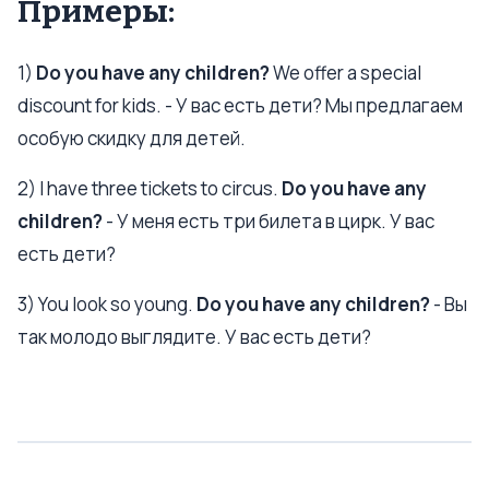
Примеры:
1)
Do you have any children?
We offer a special
discount for kids. - У вас есть дети? Мы предлагаем
особую скидку для детей.
2) I have three tickets to circus.
Do you have any
children?
- У меня есть три билета в цирк. У вас
есть дети?
3) You look so young.
Do you have any children?
- Вы
так молодо выглядите. У вас есть дети?