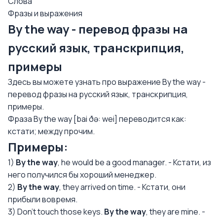
Слова
Фразы и выражения
By the way - перевод фразы на
русский язык, транскрипция,
примеры
Здесь вы можете узнать про выражение By the way -
перевод фразы на русский язык, транскрипция,
примеры.
Фраза By the way [bai ðə: wei] переводится как:
кстати; между прочим.
Примеры:
1)
By the way
, he would be a good manager. - Кстати, из
него получился бы хороший менеджер.
2)
By the way
, they arrived on time. - Кстати, они
прибыли вовремя.
3) Don’t touch those keys.
By the way
, they are mine. -