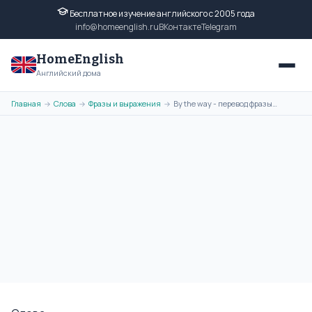
Бесплатное изучение английского с 2005 года
info@homeenglish.ru
ВКонтакте
Telegram
HomeEnglish
Английский дома
Главная
Слова
Фразы и выражения
By the way - перевод фразы на русский язык, транскрипция, примеры
→
→
→