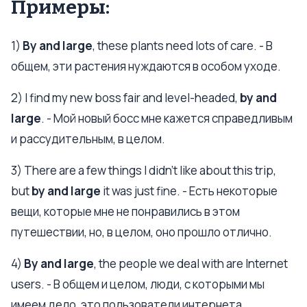
Примеры:
1)
By and large
, these plants need lots of care. - В
общем, эти растения нуждаются в особом уходе.
2) I find my new boss fair and level-headed,
by and
large
. - Мой новый босс мне кажется справедливым
и рассудительным, в целом.
3) There are a few things I didn’t like about this trip,
but
by and large
it was just fine. - Есть некоторые
вещи, которые мне не понравились в этом
путешествии, но, в целом, оно прошло отлично.
4)
By and large
, the people we deal with are Internet
users. - В общем и целом, люди, с которыми мы
имеем дело, это пользователи интернета.