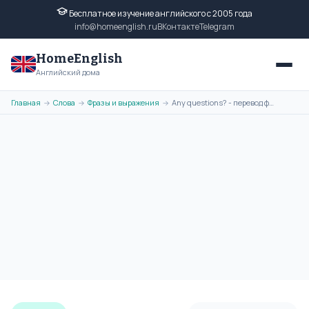
Бесплатное изучение английского с 2005 года
info@homeenglish.ru
ВКонтакте
Telegram
HomeEnglish
Английский дома
Главная
Слова
Фразы и выражения
Any questions? - перевод фразы на русский язык, транскрипция, примеры
→
→
→