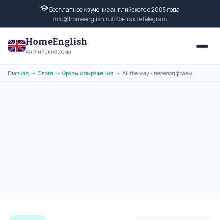
Бесплатное изучение английского с 2005 года
info@homeenglish.ru
ВКонтакте
Telegram
HomeEnglish
Английский дома
Главная
Слова
Фразы и выражения
All the way - перевод фразы на русский язык, транскрипция, примеры
→
→
→