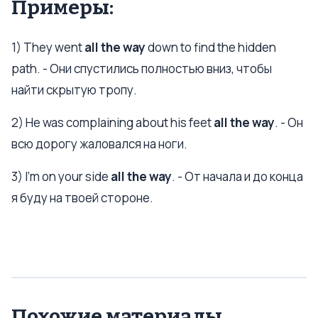
Примеры:
1) They went
all the way
down to find the hidden
path. - Они спустились полностью вниз, чтобы
найти скрытую тропу.
2) He was complaining about his feet
all the way
. - Он
всю дорогу жаловался на ноги.
3) I'm on your side
all the way
. - От начала и до конца
я буду на твоей стороне.
Похожие материалы