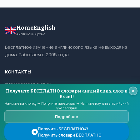
HomeEnglish
Английский дома
Бесплатное изучение английского языка не выходя из
дома. Работаем с 2005 года.
КОНТАКТЫ
info@homeenglish.ru
Получите БЕСПЛАТНО словари английских слов в
ВКонтакте
Excel!
Telegram
Нажмите на кнопку → Получите материалы → Начните изучать английский
уже сегодня!
Подробнее
© 2005–2026 HomeEnglish. Все права защищены.
Получить БЕСПЛАТНО🎁
Копирование материалов сайта запрещено.
Получить словари БЕСПЛАТНО