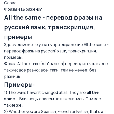
Слова
Фразы и выражения
All the same - перевод фразы на
русский язык, транскрипция,
примеры
Здесь вы можете узнать про выражение All the same -
перевод фразы на русский язык, транскрипция,
примеры.
Фраза All the same [ɔ:l ðə: seim] переводится как: все
так же; все равно; все-таки; тем не менее; без
разницы.
Примеры:
1) The twins haven't changed at all. They are
all the
same
. - Близнецы совсем не изменились. Они все
такие же.
2) Whether you are Spanish, French or British, that's
all