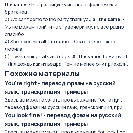
the same
. - Без разницы вы испанец, француз или
британец.
3) We can't come to the party, thank you
all the same
. -
Мы не можем прийти на эту вечеринку, но все равно
спасибо.
4) She loved him
all the same
. - Она его все так же
любила.
5) It was raining cats and dogs.
All the same
they arrived.
- Лил дождь как из ведра. Тем не менее они приехали.
Похожие материалы
You're right - перевод фразы на русский
язык, транскрипция, примеры
Здесь вы можете узнать про выражение You're right -
перевод фразы на русский язык, транскрипция, при...
You look fine! - перевод фразы на русский
язык, транскрипция, примеры
Здесь вы можете узнать про выражение You look fine!