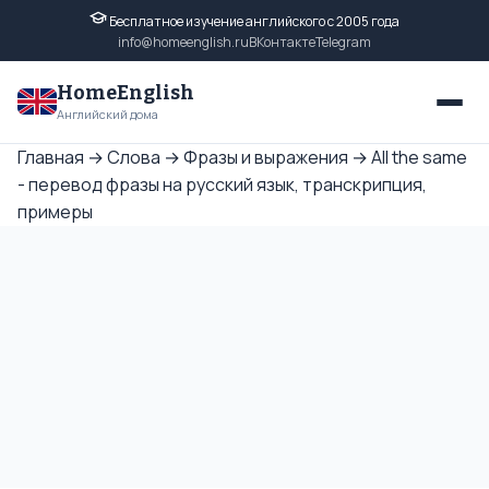
Бесплатное изучение английского с 2005 года
info@homeenglish.ru
ВКонтакте
Telegram
HomeEnglish
Английский дома
Главная
→
Слова
→
Фразы и выражения
→
All the same
- перевод фразы на русский язык, транскрипция,
примеры