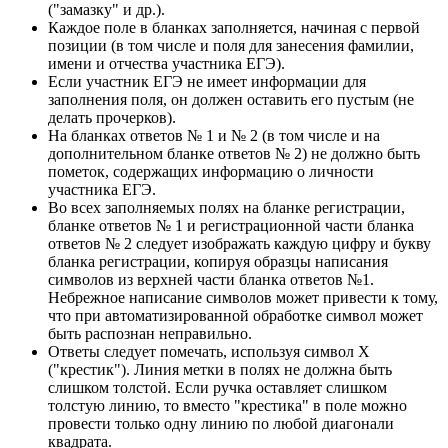
("замазку" и др.).
Каждое поле в бланках заполняется, начиная с первой
позиции (в том числе и поля для занесения фамилии,
имени и отчества участника ЕГЭ).
Если участник ЕГЭ не имеет информации для
заполнения поля, он должен оставить его пустым (не
делать прочерков).
На бланках ответов № 1 и № 2 (в том числе и на
дополнительном бланке ответов № 2) не должно быть
пометок, содержащих информацию о личности
участника ЕГЭ.
Во всех заполняемых полях на бланке регистрации,
бланке ответов № 1 и регистрационной части бланка
ответов № 2 следует изображать каждую цифру и букву
бланка регистрации, копируя образцы написания
символов из верхней части бланка ответов №1.
Небрежное написание символов может привести к тому,
что при автоматизированной обработке символ может
быть распознан неправильно.
Ответы следует помечать, используя символ Х
("крестик"). Линия метки в полях не должна быть
слишком толстой. Если ручка оставляет слишком
толстую линию, то вместо "крестика" в поле можно
провести только одну линию по любой диагонали
квадрата.