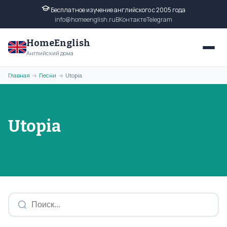
Бесплатное изучение английского с 2005 года
info@homeenglish.ru
ВКонтакте
Telegram
HomeEnglish
Английский дома
Главная
Песни
Utopia
→
→
Utopia