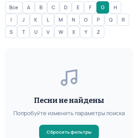
Все
A
B
C
D
E
F
G
H
I
J
K
L
M
N
O
P
Q
R
S
T
U
V
W
X
Y
Z
Песни не найдены
Попробуйте изменить параметры поиска
Сбросить фильтры