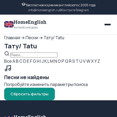
Бесплатное изучение английского с 2005 года
info@homeenglish.ru
ВКонтакте
Telegram
HomeEnglish
Английский дома
Главная
→
Песни
→
Тату/ Tatu
Тату/ Tatu
Все
A
B
C
D
E
F
G
H
I
J
K
L
M
N
O
P
Q
R
S
T
U
V
W
X
Y
Z
Песни не найдены
Попробуйте изменить параметры поиска
Сбросить фильтры