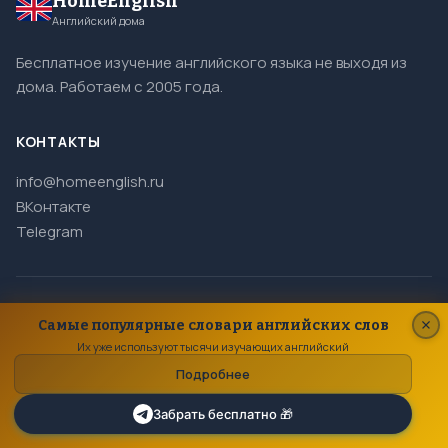
HomeEnglish
Английский дома
Бесплатное изучение английского языка не выходя из
дома. Работаем с 2005 года.
КОНТАКТЫ
info@homeenglish.ru
ВКонтакте
Telegram
© 2005–2026 HomeEnglish. Все права защищены.
Самые популярные словари английских слов
Копирование материалов сайта запрещено.
Их уже используют тысячи изучающих английский
Подробнее
Забрать бесплатно 🎁