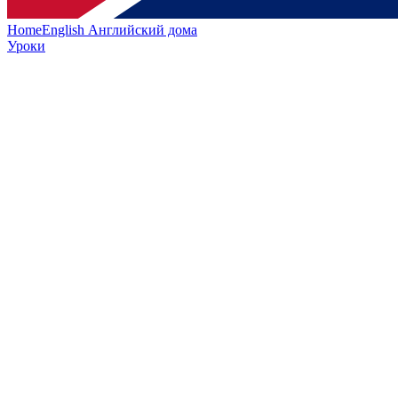
HomeEnglish
Английский дома
Уроки