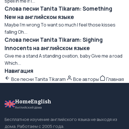
spell in me If I...
Слова песни Tanita Tikaram: Something
New на английском языке
Maybe I'm wrong To want so much I feel those kisses
falling Oh...
Слова песни Tanita Tikaram: Sighing
Innocents на английском языке
Give me a stand A standing ovation, baby Give me a road
Which...
Навигация
Все песни Tanita Tikaram
Все авторы
Главная
HomeEnglish
Английский дома
Бесплатное изучение английского языка не выходя из
дома. Работаем с 2005 года.