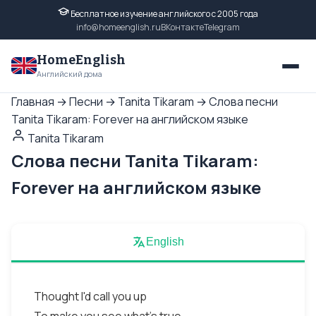
Бесплатное изучение английского с 2005 года
info@homeenglish.ru
ВКонтакте
Telegram
HomeEnglish
Английский дома
Главная
→
Песни
→
Tanita Tikaram
→
Слова песни
Tanita Tikaram: Forever на английском языке
Tanita Tikaram
Слова песни Tanita Tikaram:
Forever на английском языке
English
Thought I'd call you up