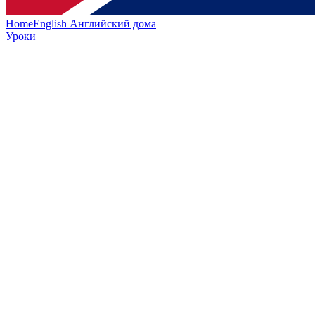
HomeEnglish
Английский дома
Уроки