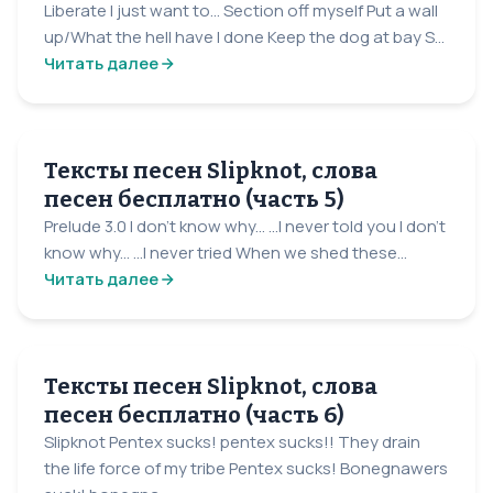
Liberate I just want to... Section off myself Put a wall
up/What the hell have I done Keep the dog at bay S...
Читать далее
Тексты песен Slipknot, слова
песен бесплатно (часть 5)
Prelude 3.0 I don't know why... ...I never told you I don't
know why... ...I never tried When we shed these...
Читать далее
Тексты песен Slipknot, слова
песен бесплатно (часть 6)
Slipknot Pentex sucks! pentex sucks!! They drain
the life force of my tribe Pentex sucks! Bonegnawers