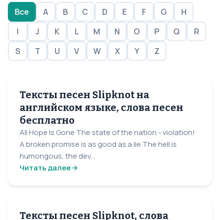
Все
A
B
C
D
E
F
G
H
I
J
K
L
M
N
O
P
Q
R
S
T
U
V
W
X
Y
Z
Тексты песен Slipknot на
английском языке, слова песен
бесплатно
All Hope Is Gone The state of the nation - violation!
A broken promise is as good as a lie The hell is
humongous, the dev...
Читать далее
Тексты песен Slipknot, слова