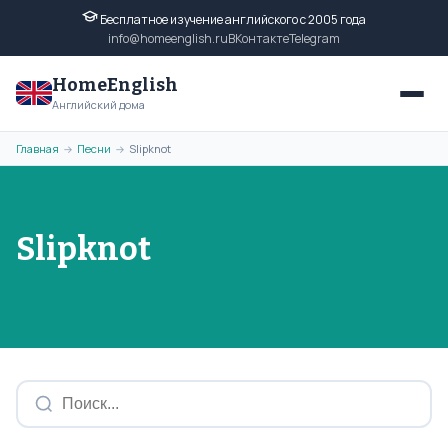
Бесплатное изучение английского с 2005 года
info@homeenglish.ru
ВКонтакте
Telegram
HomeEnglish
Английский дома
Главная
Песни
Slipknot
→
→
Slipknot