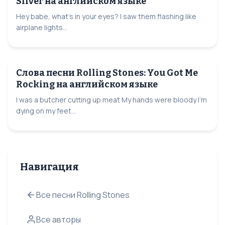
Silver на английском языке
Hey babe, what's in your eyes? I saw them flashing like
airplane lights...
Слова песни Rolling Stones: You Got Me
Rocking на английском языке
I was a butcher cutting up meat My hands were bloody I'm
dying on my feet...
Навигация
Все песни Rolling Stones
Все авторы