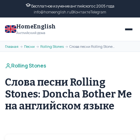
Бесплатное изучение английского с 2005 года
info@homeenglish.ru
ВКонтакте
Telegram
HomeEnglish
Английский дома
Главная
Песни
Rolling Stones
Слова песни Rolling Stones: Doncha Bother Me на английском языке
→
→
→
Rolling Stones
Слова песни Rolling
Stones: Doncha Bother Me
на английском языке