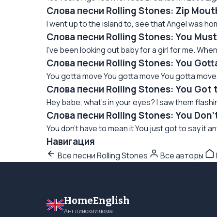
Слова песни Rolling Stones: Zip Mou
I went up to the island to, see that Angel was hom
Слова песни Rolling Stones: You Mus
I've been looking out baby for a girl for me. When 
Слова песни Rolling Stones: You Got
You gotta move You gotta move You gotta move, c
Слова песни Rolling Stones: You Got 
Hey babe, what's in your eyes? I saw them flashing 
Слова песни Rolling Stones: You Don'
You don't have to mean it You just got to say it an
Навигация
Все песни Rolling Stones
Все авторы
HomeEnglish
Английский дома