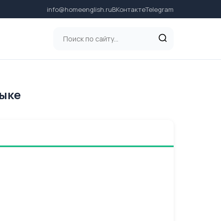
info@homeenglish.ru
ВКонтакте
Telegram
зыке