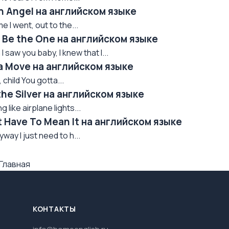
th Angel на английском языке
e I went, out to the...
t Be the One на английском языке
I saw you baby, I knew that I...
ta Move на английском языке
hild You gotta...
the Silver на английском языке
like airplane lights...
t Have To Mean It на английском языке
yway I just need to h...
Главная
КОНТАКТЫ