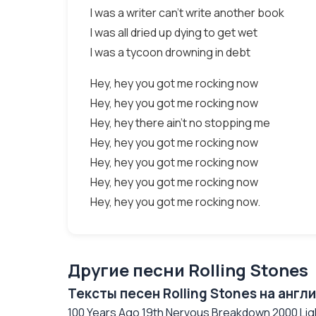
I was a writer can't write another book
I was all dried up dying to get wet
I was a tycoon drowning in debt
Hey, hey you got me rocking now
Hey, hey you got me rocking now
Hey, hey there ain't no stopping me
Hey, hey you got me rocking now
Hey, hey you got me rocking now
Hey, hey you got me rocking now
Hey, hey you got me rocking now.
Другие песни Rolling Stones
Тексты песен Rolling Stones на англ
100 Years Ago 19th Nervous Breakdown 2000 Lig