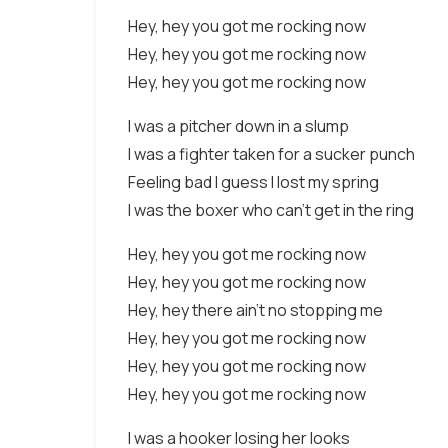
Hey, hey you got me rocking now
Hey, hey you got me rocking now
Hey, hey you got me rocking now
I was a pitcher down in a slump
I was a fighter taken for a sucker punch
Feeling bad I guess I lost my spring
I was the boxer who can't get in the ring
Hey, hey you got me rocking now
Hey, hey you got me rocking now
Hey, hey there ain't no stopping me
Hey, hey you got me rocking now
Hey, hey you got me rocking now
Hey, hey you got me rocking now
I was a hooker losing her looks