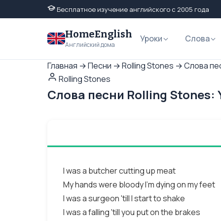
Бесплатное изучение английского с 2005 года
HomeEnglish
Уроки
Слова
Английский дома
Главная
→
Песни
→
Rolling Stones
→
Слова пес
Rolling Stones
Слова песни Rolling Stones:
I was a butcher cutting up meat
My hands were bloody I'm dying on my feet
I was a surgeon 'till I start to shake
I was a falling 'till you put on the brakes