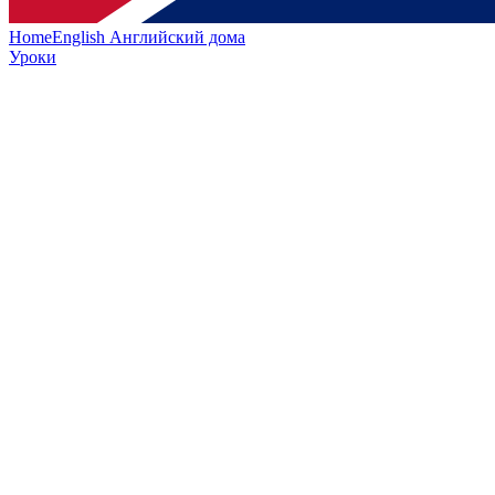
HomeEnglish
Английский дома
Уроки