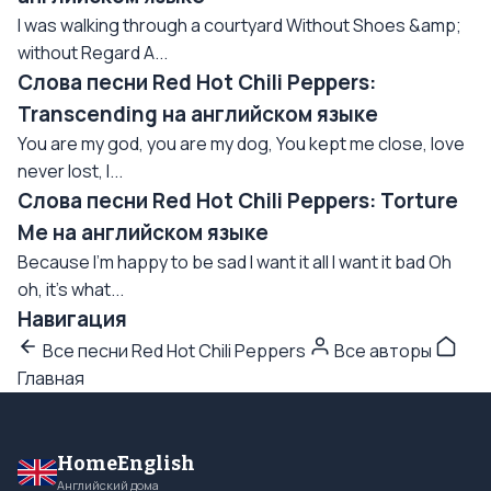
I was walking through a courtyard Without Shoes &amp;
without Regard A...
Слова песни Red Hot Chili Peppers:
Transcending на английском языке
You are my god, you are my dog, You kept me close, love
never lost, I...
Слова песни Red Hot Chili Peppers: Torture
Me на английском языке
Because I'm happy to be sad I want it all I want it bad Oh
oh, it's what...
Навигация
Все песни Red Hot Chili Peppers
Все авторы
Главная
HomeEnglish
Английский дома