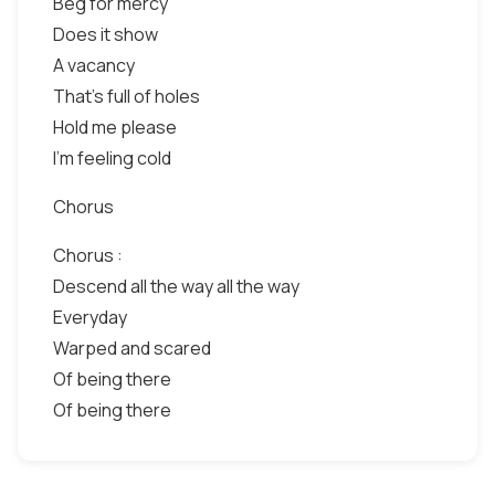
Beg for mercy
Does it show
A vacancy
That's full of holes
Hold me please
I'm feeling cold
Chorus
Chorus :
Descend all the way all the way
Everyday
Warped and scared
Of being there
Of being there