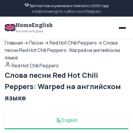
Бесплатное изучение английского с 2005 года
info@homeenglish.ru
ВКонтакте
Telegram
HomeEnglish
Английский дома
Главная
→
Песни
→
Red Hot Chili Peppers
→
Слова
песни Red Hot Chili Peppers: Warped на английском
языке
Red Hot Chili Peppers
Слова песни Red Hot Chili
Peppers: Warped на английском
языке
English