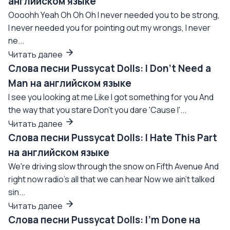
английском языке
Oooohh Yeah Oh Oh Oh I never needed you to be strong,
I never needed you for pointing out my wrongs, I never
ne...
Читать далее
Слова песни Pussycat Dolls: I Don't Need a
Man на английском языке
I see you looking at me Like I got something for you And
the way that you stare Don't you dare 'Cause I'...
Читать далее
Слова песни Pussycat Dolls: I Hate This Part
на английском языке
We're driving slow through the snow on Fifth Avenue And
right now radio's all that we can hear Now we ain't talked
sin...
Читать далее
Слова песни Pussycat Dolls: I'm Done на