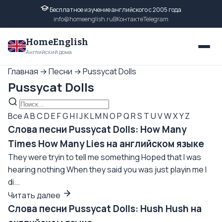
Бесплатное изучение английского с 2005 года
info@homeenglish.ru
ВКонтакте
Telegram
HomeEnglish
Английский дома
Главная
→
Песни
→
Pussycat Dolls
Pussycat Dolls
Все
A
B
C
D
E
F
G
H
I
J
K
L
M
N
O
P
Q
R
S
T
U
V
W
X
Y
Z
Слова песни Pussycat Dolls: How Many
Times How Many Lies на английском языке
They were tryin to tell me something Hoped that I was
hearing nothing When they said you was just playin me I
di...
Читать далее
Слова песни Pussycat Dolls: Hush Hush на