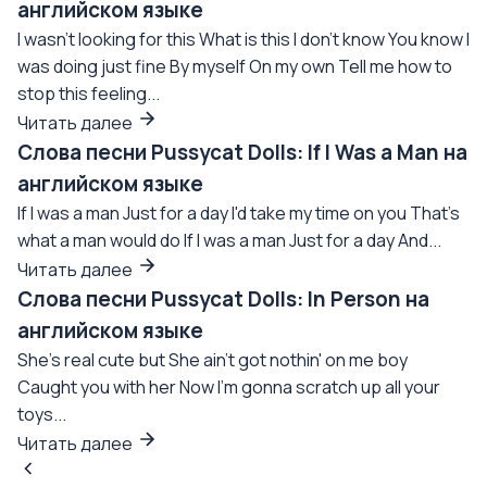
английском языке
I wasn't looking for this What is this I don't know You know I
was doing just fine By myself On my own Tell me how to
stop this feeling...
Читать далее
Слова песни Pussycat Dolls: If I Was a Man на
английском языке
If I was a man Just for a day I'd take my time on you That's
what a man would do If I was a man Just for a day And...
Читать далее
Слова песни Pussycat Dolls: In Person на
английском языке
She's real cute but She ain't got nothin' on me boy
Caught you with her Now I'm gonna scratch up all your
toys...
Читать далее