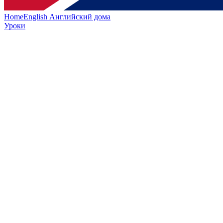
HomeEnglish
Английский дома
Уроки