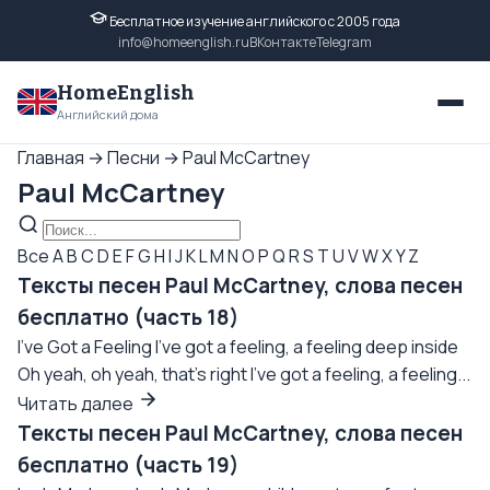
Бесплатное изучение английского с 2005 года
info@homeenglish.ru
ВКонтакте
Telegram
HomeEnglish
Английский дома
Главная
→
Песни
→
Paul McCartney
Paul McCartney
Все
A
B
C
D
E
F
G
H
I
J
K
L
M
N
O
P
Q
R
S
T
U
V
W
X
Y
Z
Тексты песен Paul McCartney, слова песен
бесплатно (часть 18)
I've Got a Feeling I've got a feeling, a feeling deep inside
Oh yeah, oh yeah, that's right I've got a feeling, a feeling...
Читать далее
Тексты песен Paul McCartney, слова песен
бесплатно (часть 19)