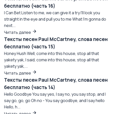
бесплатно (часть 16)
I Can Bet Listen to me, we can give it a try I'll look you
straight in the eye and pull you to me What I'm gonna do
next...
Читать далее
Тексты песен Paul McCartney, слова песен
бесплатно (часть 15)
Honey Hush Well, come into this house, stop all that
yakety yak, I said, come into this house, stop all that
yakety yak,...
Читать далее
Тексты песен Paul McCartney, слова песен
бесплатно (часть 14)
Hello Goodbye You say yes, I say no, you say stop, and I
say go, go, go Oh no - You say goodbye, and I say hello
Hello, h...
Читать далее