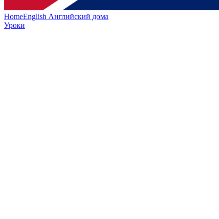
HomeEnglish
Английский дома
Уроки