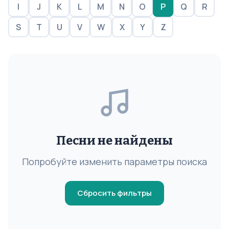
I
J
K
L
M
N
O
P
Q
R
S
T
U
V
W
X
Y
Z
Песни не найдены
Попробуйте изменить параметры поиска
Сбросить фильтры