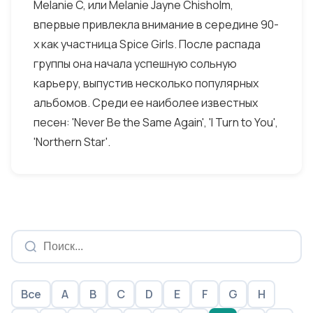
Melanie C, или Melanie Jayne Chisholm,
впервые привлекла внимание в середине 90-
х как участница Spice Girls. После распада
группы она начала успешную сольную
карьеру, выпустив несколько популярных
альбомов. Среди ее наиболее известных
песен: 'Never Be the Same Again', 'I Turn to You',
'Northern Star'.
Все
A
B
C
D
E
F
G
H