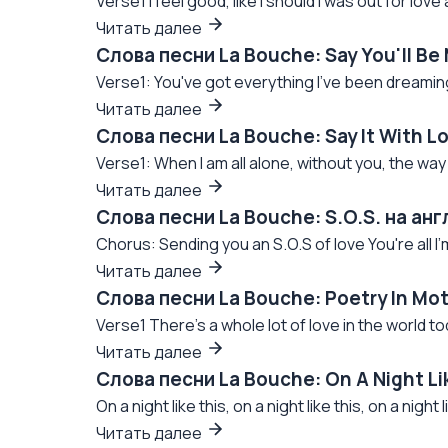
Verse1 I feel good, like I should I was out for lov
Читать далее
Слова песни La Bouche: Say You'll Be
Verse1: You've got everything I've been dreaming 
Читать далее
Слова песни La Bouche: Say It With L
Verse1: When I am all alone, without you, the way
Читать далее
Слова песни La Bouche: S.O.S. на ан
Chorus: Sending you an S.O.S of love You're all I
Читать далее
Слова песни La Bouche: Poetry In Mo
Verse1 There's a whole lot of love in the world tod
Читать далее
Слова песни La Bouche: On A Night Li
On a night like this, on a night like this, on a night li
Читать далее