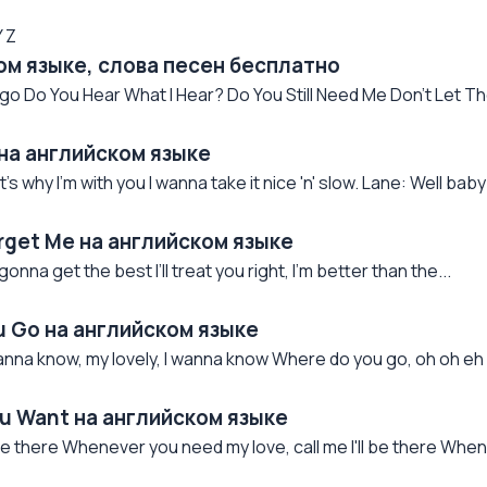
Y
Z
ом языке, слова песен бесплатно
o Do You Hear What I Hear? Do You Still Need Me Don't Let The
 на английском языке
s why I'm with you I wanna take it nice 'n' slow. Lane: Well baby 
rget Me на английском языке
a get the best I’ll treat you right, I’m better than the...
u Go на английском языке
nna know, my lovely, I wanna know Where do you go, oh oh eh 
u Want на английском языке
be there Whenever you need my love, call me I'll be there When