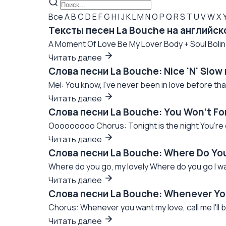
Все
A
B
C
D
E
F
G
H
I
J
K
L
M
N
O
P
Q
R
S
T
U
V
W
X
Тексты песен La Bouche на английск
A Moment Of Love Be My Lover Body + Soul Boling
Читать далее
Слова песни La Bouche: Nice 'N' Slow
Mel: You know, I've never been in love before that'
Читать далее
Слова песни La Bouche: You Won’t Fo
Ooooooooo Chorus: Tonight is the night You’re gonn
Читать далее
Слова песни La Bouche: Where Do Yo
Where do you go, my lovely Where do you go I wa
Читать далее
Слова песни La Bouche: Whenever Yo
Chorus: Whenever you want my love, call me I'll 
Читать далее