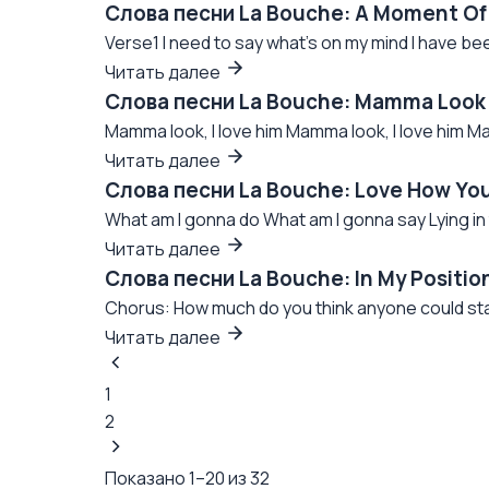
Слова песни La Bouche: A Moment Of
Verse1 I need to say what's on my mind I have bee
Читать далее
Слова песни La Bouche: Mamma Look 
Mamma look, I love him Mamma look, I love him Ma
Читать далее
Слова песни La Bouche: Love How Yo
What am I gonna do What am I gonna say Lying in 
Читать далее
Слова песни La Bouche: In My Positi
Chorus: How much do you think anyone could stand
Читать далее
1
2
Показано 1–20 из 32