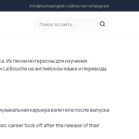
info@homeenglish.ru
ВКонтакте
Telegram
са. Их песни интересны для изучения
н La Bouche на английском языке и переводы
 музыкальная карьера взлетела после выпуска
 career took off after the release of their