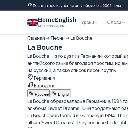
Бесплатное изучение английского с 2005 года
HomeEnglish
Уроки
Слова
Английский дома
Главная
→
Песни
→
La Bouche
La Bouche
La Bouche — это дуэт из Германии, который 
английского языка благодаря простым, но ем
на русский, а также список песен группы.
Германия
Евродэнс
Русский
English
La Bouche образовалась в Германии в 1994 г
альбома 'Sweet Dreams'. Они продолжают ра
La Bouche was formed in Germany in 1994. The du
album 'Sweet Dreams'. They continue to delight t