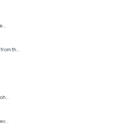
...
from th...
oh...
ev...