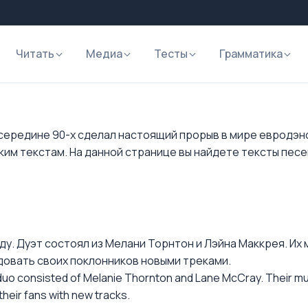
Читать
Медиа
Тесты
Грамматика
в середине 90-х сделал настоящий прорыв в мире евродэн
ким текстам. На данной странице вы найдете тексты песе
оду. Дуэт состоял из Мелани Торнтон и Лэйна Маккрея. Их
довать своих поклонников новыми треками.
o consisted of Melanie Thornton and Lane McCray. Their music
heir fans with new tracks.