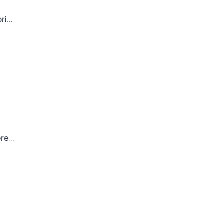
i...
re...