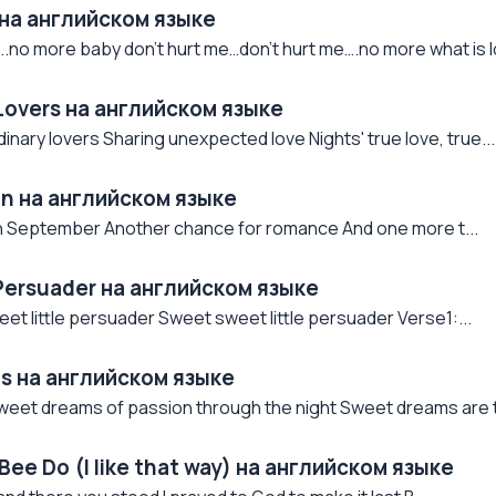
 на английском языке
e….no more baby don’t hurt me…don’t hurt me….no more what is
Lovers на английском языке
ary lovers Sharing unexpected love Nights' true love, true...
On на английском языке
in September Another chance for romance And one more t...
 Persuader на английском языке
t little persuader Sweet sweet little persuader Verse1:...
s на английском языке
eet dreams of passion through the night Sweet dreams are t
ee Do (I like that way) на английском языке