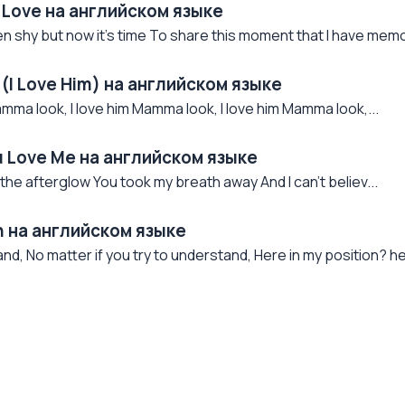
 Love на английском языке
n shy but now it's time To share this moment that I have memor
(I Love Him) на английском языке
mma look, I love him Mamma look, I love him Mamma look,...
u Love Me на английском языке
the afterglow You took my breath away And I can't believ...
on на английском языке
, No matter if you try to understand, Here in my position? he