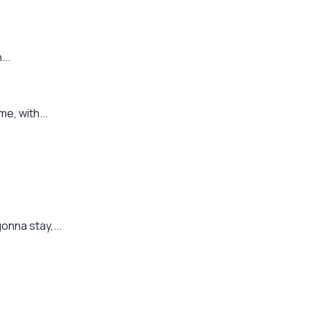
...
e, with...
onna stay,...