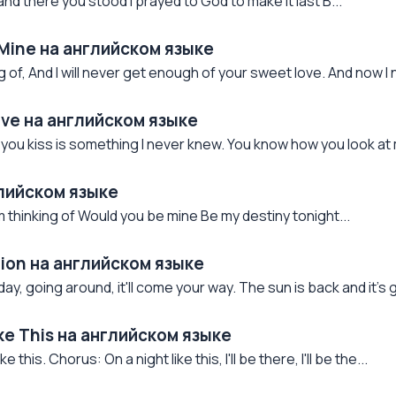
e and there you stood I prayed to God to make it last B...
 Mine на английском языке
of, And I will never get enough of your sweet love. And now I n
ove на английском языке
 you kiss is something I never knew. You know how you look at m
глийском языке
'm thinking of Would you be mine Be my destiny tonight...
tion на английском языке
ay, going around, it'll come your way. The sun is back and it's g
ke This на английском языке
ke this. Chorus: On a night like this, I'll be there, I'll be the...