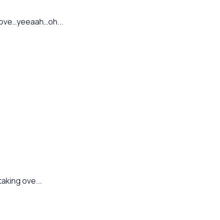
 love…yeeaah…oh...
aking ove...