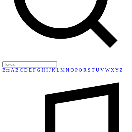
Все
A
B
C
D
E
F
G
H
I
J
K
L
M
N
O
P
Q
R
S
T
U
V
W
X
Y
Z