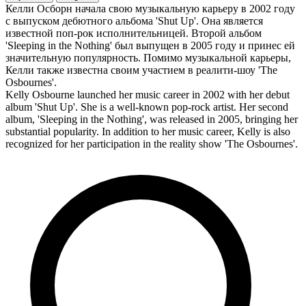
Келли Осборн начала свою музыкальную карьеру в 2002 году
с выпуском дебютного альбома 'Shut Up'. Она является
известной поп-рок исполнительницей. Второй альбом
'Sleeping in the Nothing' был выпущен в 2005 году и принес ей
значительную популярность. Помимо музыкальной карьеры,
Келли также известна своим участием в реалити-шоу 'The
Osbournes'.
Kelly Osbourne launched her music career in 2002 with her debut
album 'Shut Up'. She is a well-known pop-rock artist. Her second
album, 'Sleeping in the Nothing', was released in 2005, bringing her
substantial popularity. In addition to her music career, Kelly is also
recognized for her participation in the reality show 'The Osbournes'.