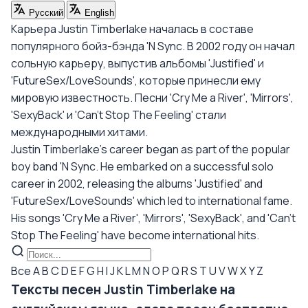
Русский
English
Карьера Justin Timberlake началась в составе
популярного бойз-бэнда 'N Sync. В 2002 году он начал
сольную карьеру, выпустив альбомы 'Justified' и
'FutureSex/LoveSounds', которые принесли ему
мировую известность. Песни 'Cry Me a River', 'Mirrors',
'SexyBack' и 'Can't Stop The Feeling' стали
международными хитами.
Justin Timberlake's career began as part of the popular
boy band 'N Sync. He embarked on a successful solo
career in 2002, releasing the albums 'Justified' and
'FutureSex/LoveSounds' which led to international fame.
His songs 'Cry Me a River', 'Mirrors', 'SexyBack', and 'Can't
Stop The Feeling' have become international hits.
Все
A
B
C
D
E
F
G
H
I
J
K
L
M
N
O
P
Q
R
S
T
U
V
W
X
Y
Z
Тексты песен Justin Timberlake на