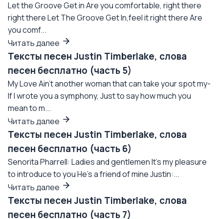
Let the Groove Get in Are you comfortable, right there
right there Let The Groove Get In,feel it right there Are
you comf...
Читать далее
Тексты песен Justin Timberlake, слова
песен бесплатно (часть 5)
My Love Ain't another woman that can take your spot my-
If I wrote you a symphony, Just to say how much you
mean to m...
Читать далее
Тексты песен Justin Timberlake, слова
песен бесплатно (часть 6)
Senorita Pharrell: Ladies and gentlemen It's my pleasure
to introduce to you He's a friend of mine Justin:...
Читать далее
Тексты песен Justin Timberlake, слова
песен бесплатно (часть 7)