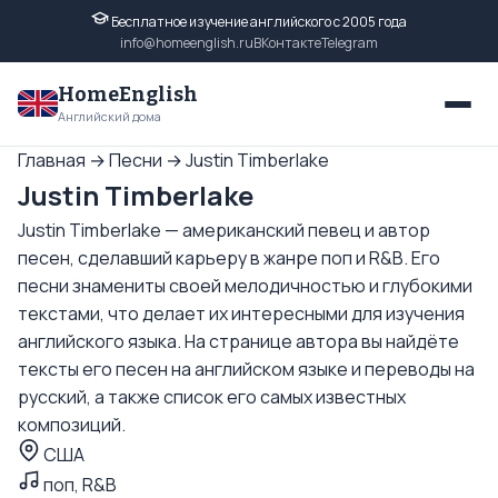
Бесплатное изучение английского с 2005 года
info@homeenglish.ru
ВКонтакте
Telegram
HomeEnglish
Английский дома
Главная
→
Песни
→
Justin Timberlake
Justin Timberlake
Justin Timberlake — американский певец и автор
песен, сделавший карьеру в жанре поп и R&B. Его
песни знамениты своей мелодичностью и глубокими
текстами, что делает их интересными для изучения
английского языка. На странице автора вы найдёте
тексты его песен на английском языке и переводы на
русский, а также список его самых известных
композиций.
США
поп, R&B