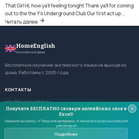
That Girl Hi, how ya'll feeling tonight Thank ya'll for coming
out to the the Y's Underground Club Our first act up...
Читать далее
HomeEnglish
Английский дома
Бесплатное изучение английского языка не выходя из
дома. Работаем с 2005 года.
КОНТАКТЫ
info@homeenglish.ru
Получите БЕСПЛАТНО словари английских слов в
ВКонтакте
Excel!
Telegram
Нажмите на кнопку → Получите материалы → Начните изучать английский
уже сегодня!
Подробнее