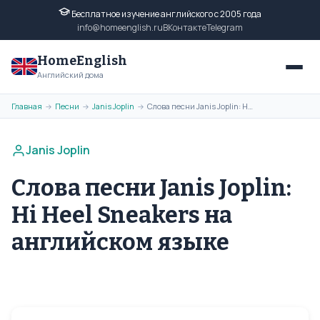
Бесплатное изучение английского с 2005 года
info@homeenglish.ru
ВКонтакте
Telegram
HomeEnglish
Английский дома
Главная
Песни
Janis Joplin
Слова песни Janis Joplin: Hi Heel Sneakers на английском языке
→
→
→
Janis Joplin
Слова песни Janis Joplin:
Hi Heel Sneakers на
английском языке