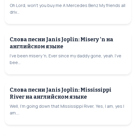
Oh Lord, won't you buy me A Mercedes Benz My friends all
driv...
Слова песни Janis Joplin: Misery 'n на
английском языке
I've been misery 'n, Ever since my daddy gone, yeah. I've
bee...
Слова песни Janis Joplin: Mississippi
River на английском языке
Well, I'm going down that Mississippi River, Yes, I am, yes I
am....