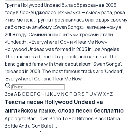
Группа Hollywood Undead была образована в 2005
году в Лос-Анджелесе. Их музыка — смесь рэпа, рока
и ню-метала. Группа прославилась благодаря своему
дебютному альбому «Swan Songs», выпущенному в
2008 году. Самыми знаменитыми треками стали
«Undead», «Everywhere I Go» и «Hear Me Now».
Hollywood Undead was formed in 2005 in Los Angeles.
Their music is a blend of rap, rock, and nu-metal. The
band gained fame with their debut album 'Swan Songs',
released in 2008. The most famous tracks are 'Undead',
'Everywhere I Go', and 'Hear Me Now'.
Все
A
B
C
D
E
F
G
H
I
J
K
L
M
N
O
P
Q
R
S
T
U
V
W
X
Y
Z
Тексты песен Hollywood Undead на
английском языке, слова песен бесплатно
Apologize Bad Town Been To Hell Bitches Black Dahlia
Bottle And a Gun Bullet...