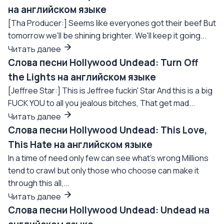
на английском языке
[Tha Producer:] Seems like everyones got their beef But
tomorrow we'll be shining brighter. We'll keep it going...
Читать далее
Слова песни Hollywood Undead: Turn Off
the Lights на английском языке
[Jeffree Star:] This is Jeffree fuckin' Star And this is a big
FUCK YOU to all you jealous bitches, That get mad...
Читать далее
Слова песни Hollywood Undead: This Love,
This Hate на английском языке
In a time of need only few can see what's wrong Millions
tend to crawl but only those who choose can make it
through this all,...
Читать далее
Слова песни Hollywood Undead: Undead на