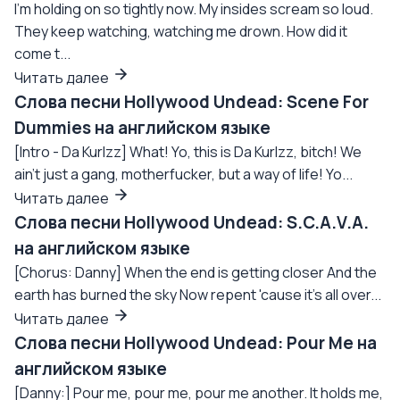
I'm holding on so tightly now. My insides scream so loud.
They keep watching, watching me drown. How did it
come t...
Читать далее
Слова песни Hollywood Undead: Scene For
Dummies на английском языке
[Intro - Da Kurlzz] What! Yo, this is Da Kurlzz, bitch! We
ain't just a gang, motherfucker, but a way of life! Yo...
Читать далее
Слова песни Hollywood Undead: S.C.A.V.A.
на английском языке
[Chorus: Danny] When the end is getting closer And the
earth has burned the sky Now repent 'cause it's all over...
Читать далее
Слова песни Hollywood Undead: Pour Me на
английском языке
[Danny:] Pour me, pour me, pour me another. It holds me,