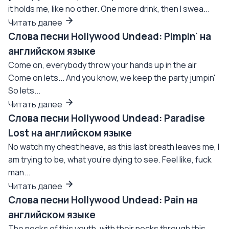
it holds me, like no other. One more drink, then I swea...
Читать далее
Слова песни Hollywood Undead: Pimpin' на
английском языке
Come on, everybody throw your hands up in the air
Come on lets... And you know, we keep the party jumpin'
So lets...
Читать далее
Слова песни Hollywood Undead: Paradise
Lost на английском языке
No watch my chest heave, as this last breath leaves me, I
am trying to be, what you're dying to see. Feel like, fuck
man...
Читать далее
Слова песни Hollywood Undead: Pain на
английском языке
The necks of this youth, with their necks through this