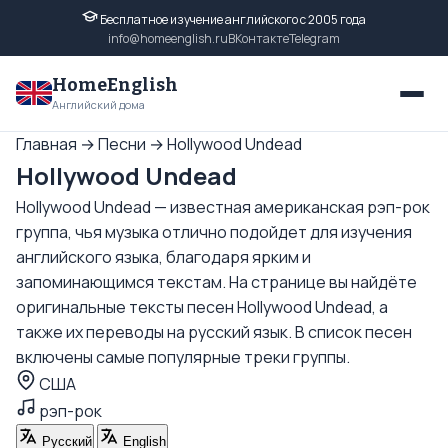
Бесплатное изучение английского с 2005 года
info@homeenglish.ru
ВКонтакте
Telegram
HomeEnglish
Английский дома
Главная
→
Песни
→
Hollywood Undead
Hollywood Undead
Hollywood Undead — известная американская рэп-рок
группа, чья музыка отлично подойдет для изучения
английского языка, благодаря ярким и
запоминающимся текстам. На странице вы найдёте
оригинальные тексты песен Hollywood Undead, а
также их переводы на русский язык. В список песен
включены самые популярные треки группы.
США
рэп-рок
Русский
English