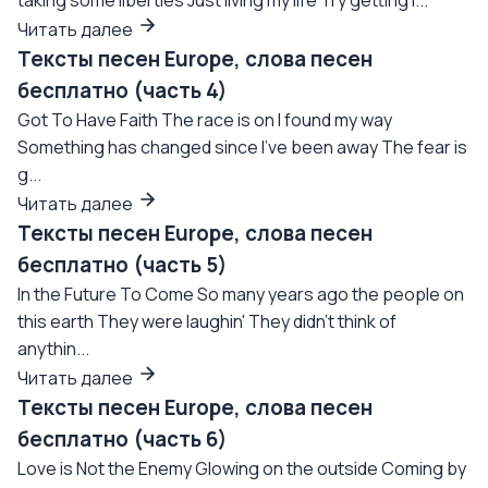
taking some liberties Just living my life Try getting i...
Читать далее
Тексты песен Europe, слова песен
бесплатно (часть 4)
Got To Have Faith The race is on I found my way
Something has changed since I've been away The fear is
g...
Читать далее
Тексты песен Europe, слова песен
бесплатно (часть 5)
In the Future To Come So many years ago the people on
this earth They were laughin' They didn't think of
anythin...
Читать далее
Тексты песен Europe, слова песен
бесплатно (часть 6)
Love is Not the Enemy Glowing on the outside Coming by