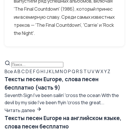
выпустили ряд успешных альбомов, включая
'The Final Countdown' (1986), который принес
им всемирную славу. Среди самых известных
треков — 'The Final Countdown', 'Carrie' и 'Rock
the Night'.
Все
A
B
C
D
E
F
G
H
I
J
K
L
M
N
O
P
Q
R
S
T
U
V
W
X
Y
Z
Тексты песен Europe, слова песен
бесплатно (часть 9)
Seventh Sign I've been sailin' 'cross the ocean With the
devil by my side I've been flyin 'cross the great...
Читать далее
Тексты песен Europe на английском языке,
слова песен бесплатно