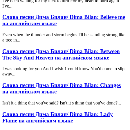
I've been waiting for my luck to turn For my heart to burn again
I've...
Слова песни Дима Билан/ Dima Bilan: Believe me
на английском языке
Even when the thunder and storm begins I'll be standing strong like
a tree in...
Слова песни Дима Билан/ Dima Bilan: Between
The Sky And Heaven на английском языке
I was looking for you And I wish 1 could know You'd come to slip
away...
Слова песни Дима Билан/ Dima Bilan: Changes
на английском языке
Isn't it a thing that you've said? Isn't it s thing that you've done?...
Слова песни Дима Билан/ Dima Bilan: Lady
Flame на английском языке