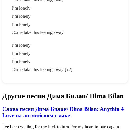
I’m lonely
I’m lonely
I’m lonely
Сome take this feeling away
I’m lonely
I’m lonely
I’m lonely
Сome take this feeling away [x2]
Другие песни Дима Билан/ Dima Bilan
Слова песни Дима Билан/ Dima Bilan: Anythin 4
Love на английском языке
I've been waiting for my luck to turn For my heart to burn again