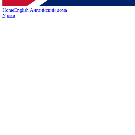
HomeEnglish
Английский дома
Уроки