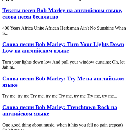
Тексты песен Bob Marley на английском языке,
слова песен бесплатно
400 Years Africa Unite African Herbsman Ain't No Sunshine When
S...
Слова песни Bob Marley: Turn Your Lights Down
Low на английском языке
Turn your lights down low And pull your window curtains; Oh, let
Jah m...
Слова песни Bob Marley: Try Me на английском
языке
Try me, try me Try me, try me Try me, try me Try me, try me...
Слова песни Bob Marley: Trenchtown Rock на
английском языке
One good thing about music, when it hits you fell no pain (repeat)