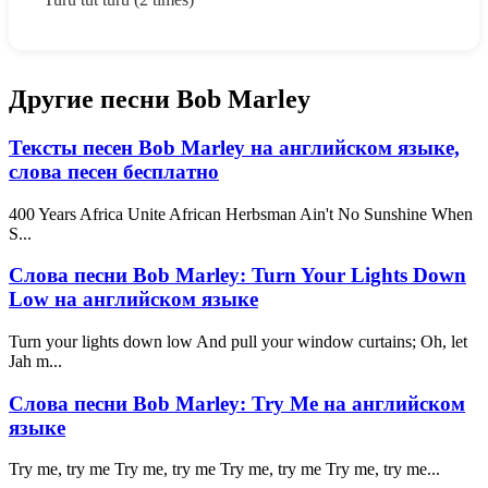
Другие песни Bob Marley
Тексты песен Bob Marley на английском языке,
слова песен бесплатно
400 Years Africa Unite African Herbsman Ain't No Sunshine When
S...
Слова песни Bob Marley: Turn Your Lights Down
Low на английском языке
Turn your lights down low And pull your window curtains; Oh, let
Jah m...
Слова песни Bob Marley: Try Me на английском
языке
Try me, try me Try me, try me Try me, try me Try me, try me...