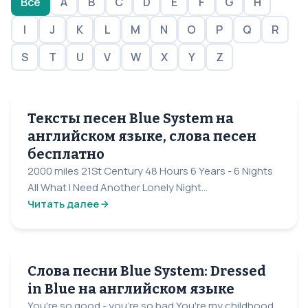
Все
A
B
C
D
E
F
G
H
I
J
K
L
M
N
O
P
Q
R
S
T
U
V
W
X
Y
Z
Тексты песен Blue System на
английском языке, слова песен
бесплатно
2000 miles 21St Century 48 Hours 6 Years - 6 Nights
All What I Need Another Lonely Night...
Читать далее
Слова песни Blue System: Dressed
in Blue на английском языке
You're so good - you're so bad You're my childhood