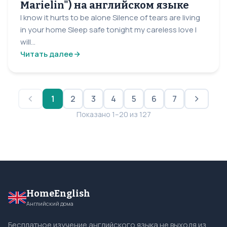
Marielin") на английском языке
I know it hurts to be alone Silence of tears are living
in your home Sleep safe tonight my careless love I
will...
Читать далее
1
2
3
4
5
6
7
Показано 1–20 из 127
HomeEnglish
Английский дома
Бесплатное изучение английского языка не выходя из