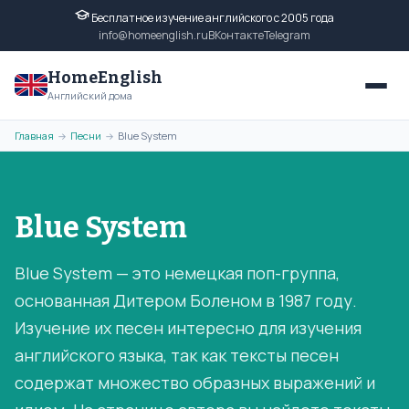
Бесплатное изучение английского с 2005 года
info@homeenglish.ru
ВКонтакте
Telegram
HomeEnglish
Английский дома
Главная
Песни
Blue System
→
→
Blue System
Blue System — это немецкая поп-группа,
основанная Дитером Боленом в 1987 году.
Изучение их песен интересно для изучения
английского языка, так как тексты песен
содержат множество образных выражений и