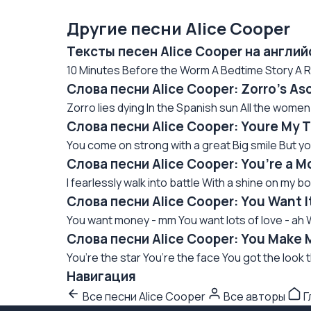
Другие песни Alice Cooper
Тексты песен Alice Cooper на англи
10 Minutes Before the Worm A Bedtime Story A R
Слова песни Alice Cooper: Zorro’s A
Zorro lies dying In the Spanish sun All the women 
Слова песни Alice Cooper: Youre My 
You come on strong with a great Big smile But yo
Слова песни Alice Cooper: You’re a M
I fearlessly walk into battle With a shine on my b
Слова песни Alice Cooper: You Want I
You want money - mm You want lots of love - ah W
Слова песни Alice Cooper: You Make
You’re the star You’re the face You got the look th
Навигация
Все песни Alice Cooper
Все авторы
Г