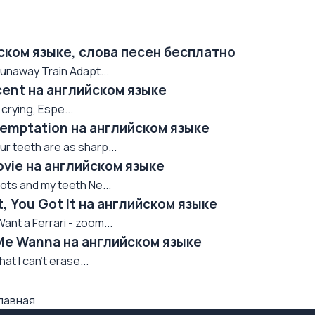
йском языке, слова песен бесплатно
unaway Train Adapt...
scent на английском языке
crying, Espe...
Temptation на английском языке
ur teeth are as sharp...
ovie на английском языке
oots and my teeth Ne...
t, You Got It на английском языке
ant a Ferrari - zoom...
 Me Wanna на английском языке
at I can’t erase...
лавная