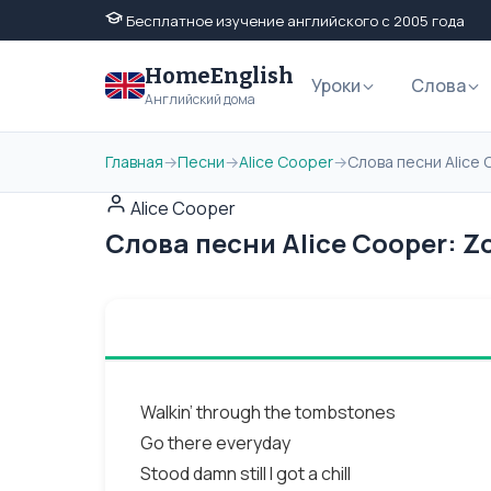
Бесплатное изучение английского с 2005 года
HomeEnglish
Уроки
Слова
Английский дома
Главная
→
Песни
→
Alice Cooper
→
Слова песни Alice
Alice Cooper
Слова песни Alice Cooper: 
Walkin’ through the tombstones
Go there everyday
Stood damn still I got a chill