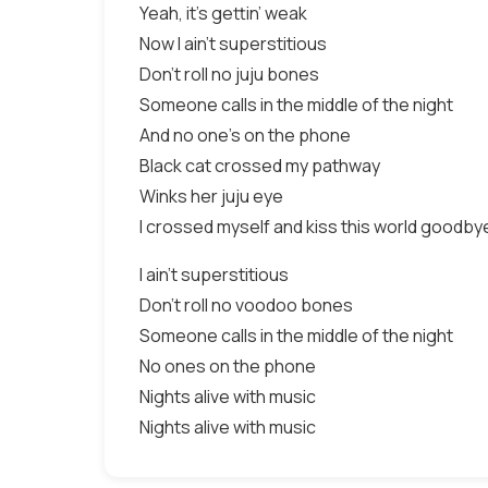
Yeah, it’s gettin’ weak
Now I ain’t superstitious
Don’t roll no juju bones
Someone calls in the middle of the night
And no one’s on the phone
Black cat crossed my pathway
Winks her juju eye
I crossed myself and kiss this world goodby
I ain’t superstitious
Don’t roll no voodoo bones
Someone calls in the middle of the night
No ones on the phone
Nights alive with music
Nights alive with music