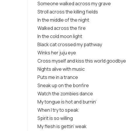
Someone walked across my grave
Stroll across the killing fields
In the middle of the night
Walked across the fire
In the cold moon light
Black cat crossed my pathway
Winks her juju eye
Cross myself and kiss this world goodbye
Nights alive with music
Puts me in a trance
Sneak up on the bonfire
Watch the zombies dance
My tongue is hot and burnin’
When I try to speak
Spirit is so willing
My flesh is gettin’ weak