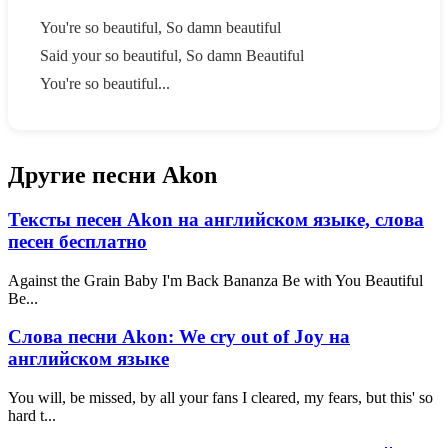
You're so beautiful, So damn beautiful
Said your so beautiful, So damn Beautiful
You're so beautiful...
Другие песни Akon
Тексты песен Akon на английском языке, слова
песен бесплатно
Against the Grain Baby I'm Back Bananza Be with You Beautiful
Be...
Слова песни Akon: We cry out of Joy на
английском языке
You will, be missed, by all your fans I cleared, my fears, but this' so
hard t...