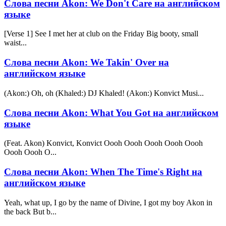
Слова песни Akon: We Don't Care на английском
языке
[Verse 1] See I met her at club on the Friday Big booty, small
waist...
Слова песни Akon: We Takin' Over на
английском языке
(Akon:) Oh, oh (Khaled:) DJ Khaled! (Akon:) Konvict Musi...
Слова песни Akon: What You Got на английском
языке
(Feat. Akon) Konvict, Konvict Oooh Oooh Oooh Oooh Oooh
Oooh Oooh O...
Слова песни Akon: When The Time's Right на
английском языке
Yeah, what up, I go by the name of Divine, I got my boy Akon in
the back But b...