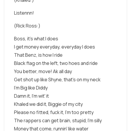
(Khaled:)
Listennn!
(Rick Ross:)
Boss, it's what I does
I get money everyday, everyday I does
That Benz, is how I ride
Black flag on the left, two hoes and ride
You better, move! Ak all day
Get shot up like Shyne, that's on my neck
I'm Big like Diddy
Damn it, I'm wit' it
Khaled we did it, Biggie of my city
Please no fitted, fuck it, I'm too pretty
The rappers can get brain, stupid, I'm silly
Money that come, runnin' like water