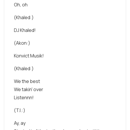
Oh, oh
(Khaled:)
DJ Khaled!
(Akon:)
Konvict Musik!
(Khaled:)
We the best
We takin' over
Listennn!
(T.I.:)
Ay, ay