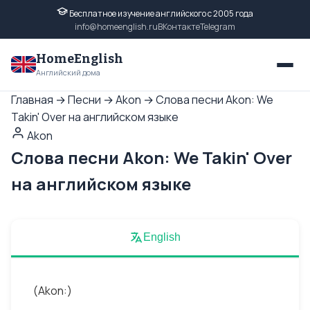
Бесплатное изучение английского с 2005 года
info@homeenglish.ru
ВКонтакте
Telegram
HomeEnglish
Английский дома
Главная
→
Песни
→
Akon
→
Слова песни Akon: We
Takin' Over на английском языке
Akon
Слова песни Akon: We Takin' Over
на английском языке
English
(Akon:)