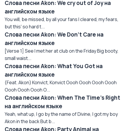
Слова песни Akon: We cry out of Joy на
английском языке
You will, be missed, by all your fans I cleared, my fears,
but this' so hard t...
Слова песни Akon: We Don't Care на
английском языке
[Verse 1] See I met her at club on the Friday Big booty,
small waist...
Слова песни Akon: What You Got на
английском языке
(Feat. Akon) Konvict, Konvict Oooh Oooh Oooh Oooh
Oooh Oooh Oooh O...
Слова песни Akon: When The Time's Right
на английском языке
Yeah, what up, I go by the name of Divine, I got my boy
Akon in the back But b...
Слова песни Akon: Party Animal на