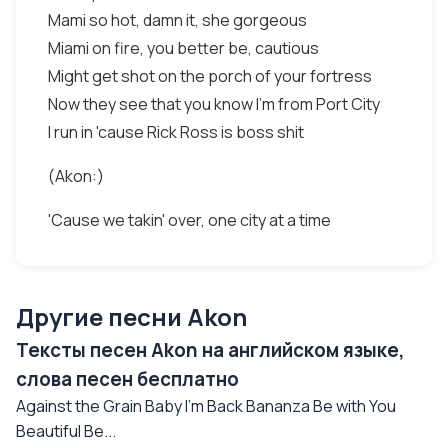
Mami so hot, damn it, she gorgeous
Miami on fire, you better be, cautious
Might get shot on the porch of your fortress
Now they see that you know I'm from Port City
I run in 'cause Rick Ross is boss shit
(Akon:)
'Cause we takin' over, one city at a time
Другие песни Akon
Тексты песен Akon на английском языке,
слова песен бесплатно
Against the Grain Baby I'm Back Bananza Be with You
Beautiful Be...