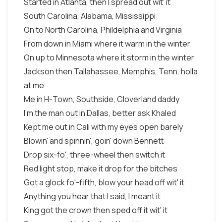
Started in Atlanta, then I spread out wit' it
South Carolina, Alabama, Mississippi
On to North Carolina, Phildelphia and Virginia
From down in Miami where it warm in the winter
On up to Minnesota where it storm in the winter
Jackson then Tallahassee, Memphis, Tenn. holla
at me
Me in H-Town, Southside, Cloverland daddy
I'm the man out in Dallas, better ask Khaled
Kept me out in Cali with my eyes open barely
Blowin' and spinnin', goin' down Bennett
Drop six-fo', three-wheel then switch it
Red light stop, make it drop for the bitches
Got a glock fo'-fifth, blow your head off wit' it
Anything you hear that I said, I meant it
King got the crown then sped off it wit' it