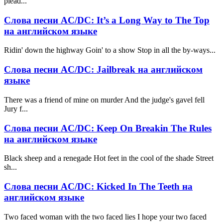
plead...
Слова песни AC/DC: It’s a Long Way to The Top
на английском языке
Ridin' down the highway Goin' to a show Stop in all the by-ways...
Слова песни AC/DC: Jailbreak на английском
языке
There was a friend of mine on murder And the judge's gavel fell
Jury f...
Слова песни AC/DC: Keep On Breakin The Rules
на английском языке
Black sheep and a renegade Hot feet in the cool of the shade Street
sh...
Слова песни AC/DC: Kicked In The Teeth на
английском языке
Two faced woman with the two faced lies I hope your two faced