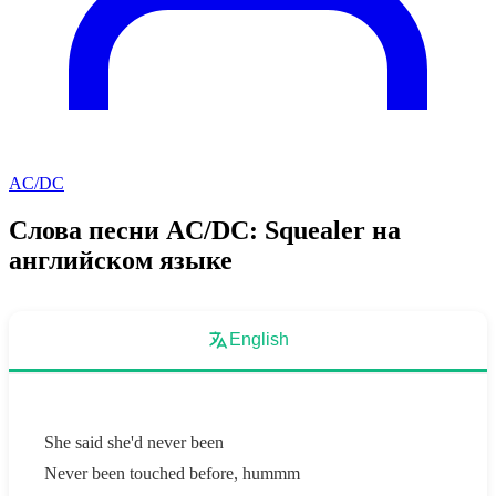
AC/DC
Слова песни AC/DC: Squealer на
английском языке
English
She said she'd never been
Never been touched before, hummm