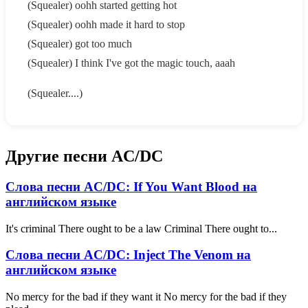
(Squealer) oohh started getting hot
(Squealer) oohh made it hard to stop
(Squealer) got too much
(Squealer) I think I've got the magic touch, aaah
(Squealer....)
Другие песни AC/DC
Слова песни AC/DC: If You Want Blood на
английском языке
It's criminal There ought to be a law Criminal There ought to...
Слова песни AC/DC: Inject The Venom на
английском языке
No mercy for the bad if they want it No mercy for the bad if they