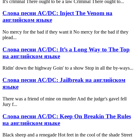
It's criminal There ought to be a law Criminal There ought to...
Слова песни AC/DC: Inject The Venom на
английском языке
No mercy for the bad if they want it No mercy for the bad if they
plead...
Слова песни AC/DC: It’s a Long Way to The Top
на английском языке
Ridin' down the highway Goin' to a show Stop in all the by-ways...
Слова песни AC/DC: Jailbreak на английском
языке
There was a friend of mine on murder And the judge's gavel fell
Jury f...
Слова песни AC/DC: Keep On Breakin The Rules
на английском языке
Black sheep and a renegade Hot feet in the cool of the shade Street