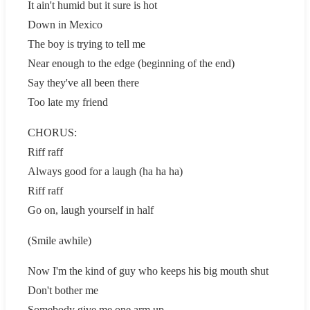
It ain't humid but it sure is hot
Down in Mexico
The boy is trying to tell me
Near enough to the edge (beginning of the end)
Say they've all been there
Too late my friend
CHORUS:
Riff raff
Always good for a laugh (ha ha ha)
Riff raff
Go on, laugh yourself in half
(Smile awhile)
Now I'm the kind of guy who keeps his big mouth shut
Don't bother me
Somebody give me one arm up