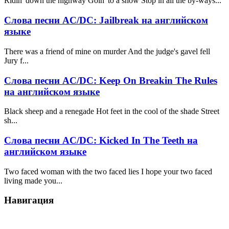
Ridin' down the highway Goin' to a show Stop in all the by-ways...
Слова песни AC/DC: Jailbreak на английском
языке
There was a friend of mine on murder And the judge's gavel fell
Jury f...
Слова песни AC/DC: Keep On Breakin The Rules
на английском языке
Black sheep and a renegade Hot feet in the cool of the shade Street
sh...
Слова песни AC/DC: Kicked In The Teeth на
английском языке
Two faced woman with the two faced lies I hope your two faced
living made you...
Навигация